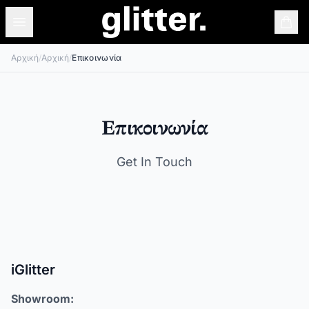
Skip to main content
Αρχική
/
Αρχική
/
Επικοινωνία
Επικοινωνία
Get In Touch
iGlitter
Showroom: