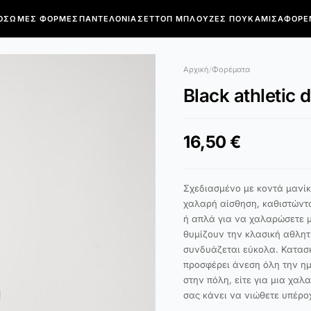
ΌΣΩΜΕΣ ΦΌΡΜΕΣ
ΠΑΝΤΕΛΌΝΙΑ
ΣΕΤ
ΤΟΠ ΜΠΛΟΎΖΕΣ ΠΟΥΚΆΜΙΣΑ
ΦΟΡΈ
Αρχική
/
Φορέματα
Black athletic 
16,50 €
Σχεδιασμένο με κοντά μανίκ
χαλαρή αίσθηση, καθιστώντα
ή απλά για να χαλαρώσετε μ
θυμίζουν την κλασική αθλητ
συνδυάζεται εύκολα. Κατασ
προσφέρει άνεση όλη την ημέ
στην πόλη, είτε για μια χαλ
σας κάνει να νιώθετε υπέρο