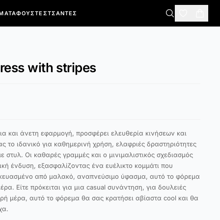
ΜΑΤΑ
ΦΟΎΣΤΕΣ
ΤΣΆΝΤΕΣ
dress with stripes
ια και άνετη εφαρμογή, προσφέρει ελευθερία κινήσεων και
ς το ιδανικό για καθημερινή χρήση, ελαφριές δραστηριότητες
ε στυλ. Οι καθαρές γραμμές και ο μινιμαλιστικός σχεδιασμός
ική ένδυση, εξασφαλίζοντας ένα ευέλικτο κομμάτι που
κευασμένο από μαλακό, αναπνεύσιμο ύφασμα, αυτό το φόρεμα
ρα. Είτε πρόκειται για μια casual συνάντηση, για δουλειές
αρή μέρα, αυτό το φόρεμα θα σας κρατήσει αβίαστα cool και θα
χα.