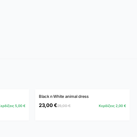
ADD TO CART →
Black n White animal dress
-8%
23,00 €
25,00 €
ερδίζεις 5,00 €
Κερδίζεις 2,00 €