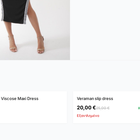
ΈΝΟ
ΕΞΑΝΤΛΗΜΈΝΟ
s Viscose Maxi Dress
Veraman slip dress
-20%
20,00 €
25,00 €
Κ
Εξαντλημένο